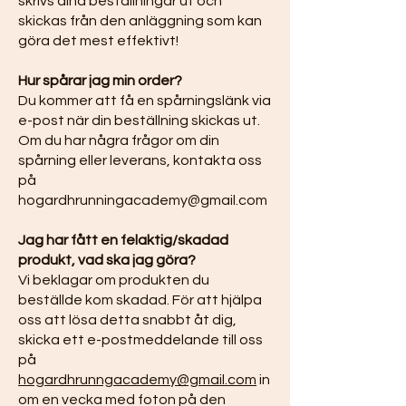
skrivs dina beställningar ut och
skickas från den anläggning som kan
göra det mest effektivt!
Hur spårar jag min order?
Du kommer att få en spårningslänk via
e-post när din beställning skickas ut.
Om du har några frågor om din
spårning eller leverans, kontakta oss
på
hogardhrunningacademy@gmail.com
Jag har fått en felaktig/skadad
produkt, vad ska jag göra?
Vi beklagar om produkten du
beställde kom skadad. För att hjälpa
oss att lösa detta snabbt åt dig,
skicka ett e-postmeddelande till oss
på
hogardhrunngacademy@gmail.com
in
om en vecka med foton på den